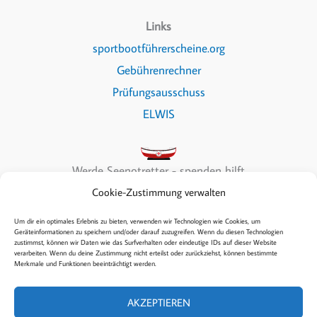
Links
sportbootführerscheine.org
Gebührenrechner
Prüfungsausschuss
ELWIS
Werde Seenotretter - spenden hilft
Cookie-Zustimmung verwalten
Um dir ein optimales Erlebnis zu bieten, verwenden wir Technologien wie Cookies, um
Geräteinformationen zu speichern und/oder darauf zuzugreifen. Wenn du diesen Technologien
zustimmst, können wir Daten wie das Surfverhalten oder eindeutige IDs auf dieser Website
Copyright © 2026 Sea & Fun
verarbeiten. Wenn du deine Zustimmung nicht erteilst oder zurückziehst, können bestimmte
Merkmale und Funktionen beeinträchtigt werden.
Kontakt
Datenschutz
AKZEPTIEREN