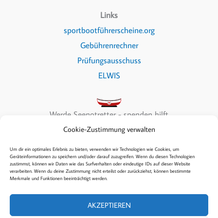
Links
sportbootführerscheine.org
Gebührenrechner
Prüfungsausschuss
ELWIS
Werde Seenotretter - spenden hilft
Cookie-Zustimmung verwalten
Um dir ein optimales Erlebnis zu bieten, verwenden wir Technologien wie Cookies, um
Geräteinformationen zu speichern und/oder darauf zuzugreifen. Wenn du diesen Technologien
zustimmst, können wir Daten wie das Surfverhalten oder eindeutige IDs auf dieser Website
Copyright © 2026 Sea & Fun
verarbeiten. Wenn du deine Zustimmung nicht erteilst oder zurückziehst, können bestimmte
Merkmale und Funktionen beeinträchtigt werden.
Kontakt
Datenschutz
AKZEPTIEREN
Allgemeine Geschäftsbedingungen