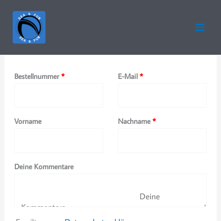
Zum
Inhalt
springen
erforderlich
erforderlich
Bestellnummer
Page URI *erforderlich
*
E-Mail
*
erforderlich
Vorname
Nachname
*
Deine Kommentare