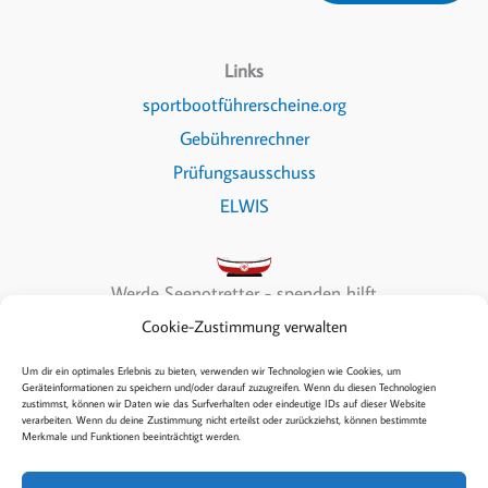
Links
sportbootführerscheine.org
Gebührenrechner
Prüfungsausschuss
ELWIS
Werde Seenotretter - spenden hilft
Cookie-Zustimmung verwalten
Um dir ein optimales Erlebnis zu bieten, verwenden wir Technologien wie Cookies, um
Geräteinformationen zu speichern und/oder darauf zuzugreifen. Wenn du diesen Technologien
zustimmst, können wir Daten wie das Surfverhalten oder eindeutige IDs auf dieser Website
Copyright © 2026 Sea & Fun
verarbeiten. Wenn du deine Zustimmung nicht erteilst oder zurückziehst, können bestimmte
Merkmale und Funktionen beeinträchtigt werden.
Kontakt