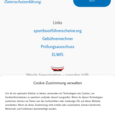
Datenschutzerklärung
.
Links
sportbootführerscheine.org
Gebührenrechner
Prüfungsausschuss
ELWIS
Werde Seenotretter - spenden hilft
Cookie-Zustimmung verwalten
Um dir ein optimales Erlebnis zu bieten, verwenden wir Technologien wie Cookies, um
Geräteinformationen zu speichern und/oder darauf zuzugreifen. Wenn du diesen Technologien
zustimmst, können wir Daten wie das Surfverhalten oder eindeutige IDs auf dieser Website
Copyright © 2026 Sea & Fun
verarbeiten. Wenn du deine Zustimmung nicht erteilst oder zurückziehst, können bestimmte
Merkmale und Funktionen beeinträchtigt werden.
Kontakt