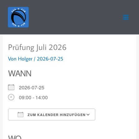
Zum
Inhalt
springen
Prüfung Juli 2026
Von
Holger
/
2026-07-25
WANN
2026-07-25
09:00 - 14:00
ZUM KALENDER HINZUFÜGEN
ICS herunterladen
Google Kalender
iCalendar
Office 365
Outlook Live
WO