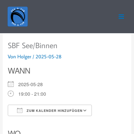
Zum
Inhalt
springen
SBF See/Binnen
Von
Holger
/
2025-05-28
WANN
2025-05-28
19:00 - 21:00
ZUM KALENDER HINZUFÜGEN
ICS herunterladen
Google Kalender
iCalendar
Office 365
Outlook Live
WO