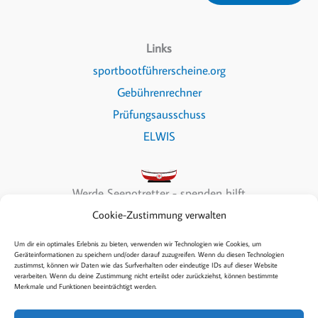
Links
sportbootführerscheine.org
Gebührenrechner
Prüfungsausschuss
ELWIS
Werde Seenotretter - spenden hilft
Cookie-Zustimmung verwalten
Um dir ein optimales Erlebnis zu bieten, verwenden wir Technologien wie Cookies, um
Geräteinformationen zu speichern und/oder darauf zuzugreifen. Wenn du diesen Technologien
zustimmst, können wir Daten wie das Surfverhalten oder eindeutige IDs auf dieser Website
Copyright © 2026 Sea & Fun
verarbeiten. Wenn du deine Zustimmung nicht erteilst oder zurückziehst, können bestimmte
Merkmale und Funktionen beeinträchtigt werden.
Kontakt