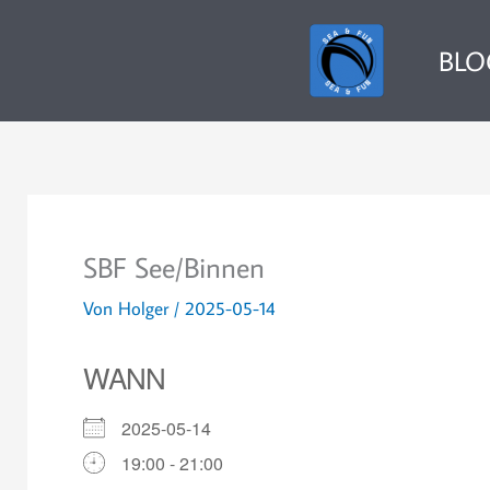
Zum
Inhalt
BLO
springen
SBF See/Binnen
Von
Holger
/
2025-05-14
WANN
2025-05-14
19:00 - 21:00