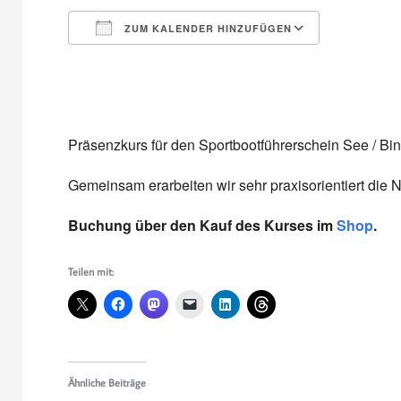
ZUM KALENDER HINZUFÜGEN
ICS herunterladen
Google Kalender
iCalendar
Office 365
Outlook Live
Präsenzkurs für den Sportbootführerschein See / Bi
Gemeinsam erarbeiten wir sehr praxisorientiert die 
Buchung über den Kauf des Kurses im
Shop
.
Teilen mit:
Ähnliche Beiträge