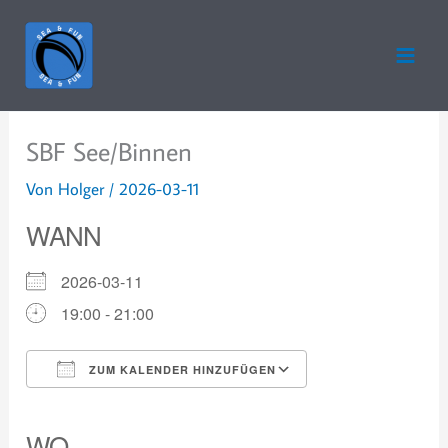
Zum
Inhalt
springen
SBF See/Binnen
Von
Holger
/
2026-03-11
WANN
2026-03-11
19:00 - 21:00
ZUM KALENDER HINZUFÜGEN
ICS herunterladen
Google Kalender
iCalendar
Office 365
Outlook Live
WO