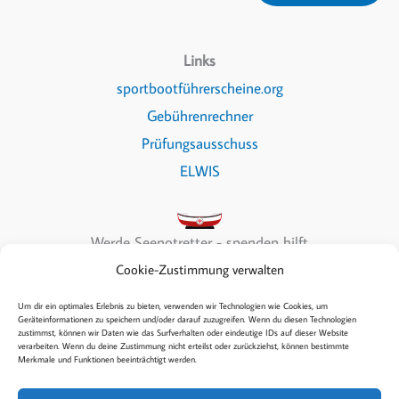
Links
sportbootführerscheine.org
Gebührenrechner
Prüfungsausschuss
ELWIS
Werde Seenotretter - spenden hilft
Cookie-Zustimmung verwalten
Um dir ein optimales Erlebnis zu bieten, verwenden wir Technologien wie Cookies, um
Geräteinformationen zu speichern und/oder darauf zuzugreifen. Wenn du diesen Technologien
zustimmst, können wir Daten wie das Surfverhalten oder eindeutige IDs auf dieser Website
Copyright © 2026 Sea & Fun
verarbeiten. Wenn du deine Zustimmung nicht erteilst oder zurückziehst, können bestimmte
Merkmale und Funktionen beeinträchtigt werden.
Kontakt