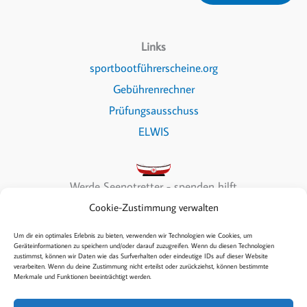
Links
sportbootführerscheine.org
Gebührenrechner
Prüfungsausschuss
ELWIS
Werde Seenotretter - spenden hilft
Cookie-Zustimmung verwalten
Um dir ein optimales Erlebnis zu bieten, verwenden wir Technologien wie Cookies, um
Geräteinformationen zu speichern und/oder darauf zuzugreifen. Wenn du diesen Technologien
zustimmst, können wir Daten wie das Surfverhalten oder eindeutige IDs auf dieser Website
Copyright © 2026 Sea & Fun
verarbeiten. Wenn du deine Zustimmung nicht erteilst oder zurückziehst, können bestimmte
Merkmale und Funktionen beeinträchtigt werden.
Kontakt