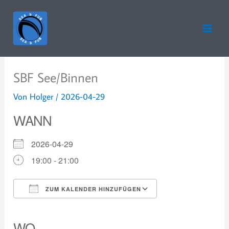
Zum
Inhalt
springen
SBF See/Binnen
Von
Holger
/
2026-04-29
WANN
2026-04-29
19:00 - 21:00
ZUM KALENDER HINZUFÜGEN
ICS herunterladen
Google Kalender
iCalendar
Office 365
Outlook Live
WO