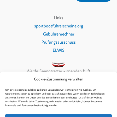
Links
sportbootführerscheine.org
Gebührenrechner
Prüfungsausschuss
ELWIS
Werde Seenotretter - spenden hilft
Cookie-Zustimmung verwalten
Um dir ein optimales Erlebnis zu bieten, verwenden wir Technologien wie Cookies, um
Geräteinformationen zu speichern und/oder darauf zuzugreifen. Wenn du diesen Technologien
zustimmst, können wir Daten wie das Surfverhalten oder eindeutige IDs auf dieser Website
Copyright © 2026 Sea & Fun
verarbeiten. Wenn du deine Zustimmung nicht erteilst oder zurückziehst, können bestimmte
Merkmale und Funktionen beeinträchtigt werden.
Kontakt