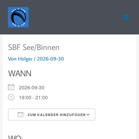
Zum
Inhalt
springen
SBF See/Binnen
Von
Holger
/
2026-09-30
WANN
2026-09-30
19:00 - 21:00
ZUM KALENDER HINZUFÜGEN
ICS herunterladen
Google Kalender
iCalendar
Office 365
Outlook Live
WO