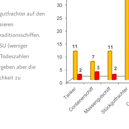
kgutfrachter auf den
sieren
aditionsschiffen.
WSU (weniger
e Todeszahlen
rgeben aber die
chkeit zu