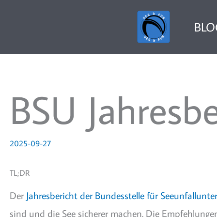
Zum
Inhalt
BLO
springen
BSU Jahresbe
2025-09-27
TL;DR
Der
Jahresbericht der Bundesstelle für Seeunfallun
sind und die See sicherer machen. Die Empfehlunge