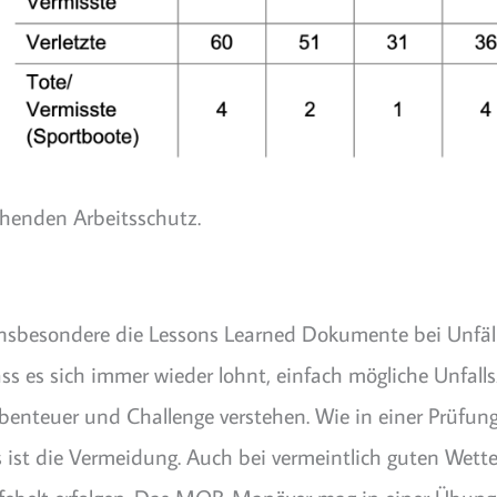
chenden Arbeitsschutz.
insbesondere die Lessons Learned Dokumente bei Unfäll
dass es sich immer wieder lohnt, einfach mögliche Unfa
benteuer und Challenge verstehen. Wie in einer Prüfun
ist die Vermeidung. Auch bei vermeintlich guten Wetter 
ebelt erfolgen. Das MOB-Manöver mag in einer Übung imm