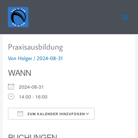
Zum
Inhalt
springen
Praxisausbildung
Von
Holger
/
2024-08-31
WANN
2024-08-31
14:00 - 16:00
ZUM KALENDER HINZUFÜGEN
ICS herunterladen
Google Kalender
iCalendar
Office 365
Outlook Live
BUCHUNGEN