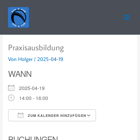
Zum
Inhalt
springen
Praxisausbildung
Von
Holger
/
2025-04-19
WANN
2025-04-19
14:00 - 16:00
ZUM KALENDER HINZUFÜGEN
ICS herunterladen
Google Kalender
iCalendar
Office 365
Outlook Live
BUCHUNGEN