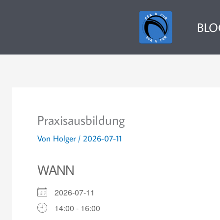
Zum
Inhalt
BLO
springen
Praxisausbildung
Von
Holger
/
2026-07-11
WANN
2026-07-11
14:00 - 16:00