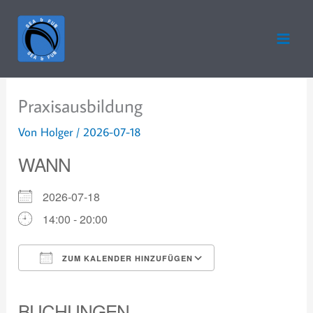
Zum
Inhalt
springen
Praxisausbildung
Von
Holger
/
2026-07-18
WANN
2026-07-18
14:00 - 20:00
ZUM KALENDER HINZUFÜGEN
ICS herunterladen
Google Kalender
iCalendar
Office 365
Outlook Live
BUCHUNGEN